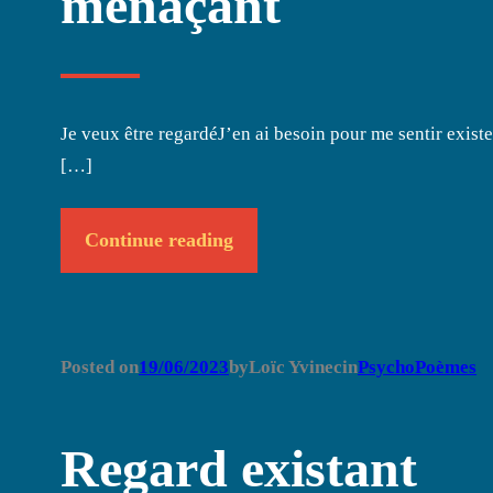
menaçant
Je veux être regardéJ’en ai besoin pour me sentir exist
[…]
Continue reading
Posted on
19/06/2023
by
Loïc Yvinec
in
PsychoPoèmes
Regard existant