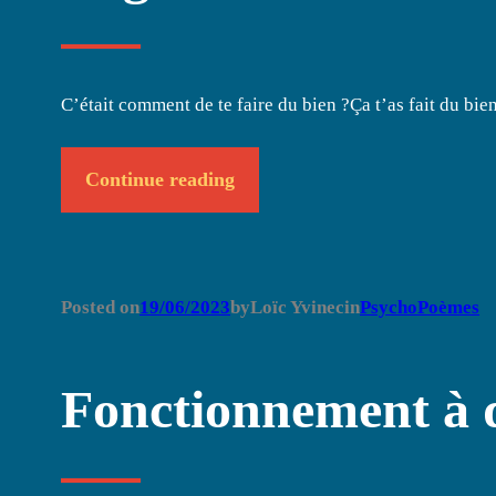
C’était comment de te faire du bien ?Ça t’as fait du bi
Continue reading
Posted on
19/06/2023
by
Loïc Yvinec
in
PsychoPoèmes
Fonctionnement à q