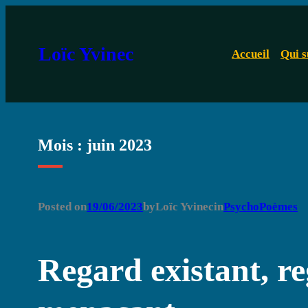
Aller
au
Loïc Yvinec
Accueil
Qui s
contenu
Mois :
juin 2023
Posted on
19/06/2023
by
Loïc Yvinec
in
PsychoPoèmes
Regard existant, r