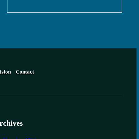
ision
Contact
rchives