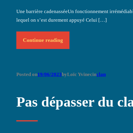
Une barrière cadenasséeUn fonctionnement irrémédiable
lequel on s’est durement appuyé Celui […]
Continue reading
Posted on
19/06/2023
by
Loïc Yvinec
in
clan
Pas dépasser du cl