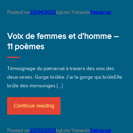
Posted on
22/04/2023
by
Loïc Yvinec
in
Patriarcat
Voix de femmes et d’homme –
11 poèmes
Témoignage du patriarcat à travers des voix des
deux sexes. Gorge brûlée J’ai la gorge qui brûleElle
brûle des mensonges […]
Continue reading
Posted on
22/03/2023
by
Loïc Yvinec
in
Patriarcat