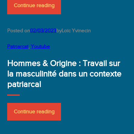
Continue reading
Posted on
02/03/2023
by
Loïc Yvinec
in
Patriarcat
, 
Youtube
Hommes & Origine : Travail sur
la masculinité dans un contexte
patriarcal
Continue reading