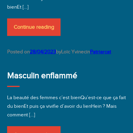
bienEt […]
Continue reading
Posted on
28/04/2023
by
Loïc Yvinec
in
Patriarcat
Masculin enflammé
La beauté des femmes c’est bienQu’est-ce que ça fait
du bienEt puis ça vivifie d’avoir du lienHein ? Mais
comment […]