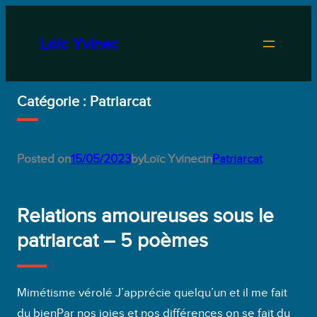
Aller
au
Loïc Yvinec
contenu
Catégorie :
Patriarcat
Posted on
15/05/2023
by
Loïc Yvinec
in
Patriarcat
Relations amoureuses sous le
patriarcat – 5 poèmes
Mimétisme vérolé J’apprécie quelqu’un et il me fait
du bienPar nos joies et nos différences on se fait du