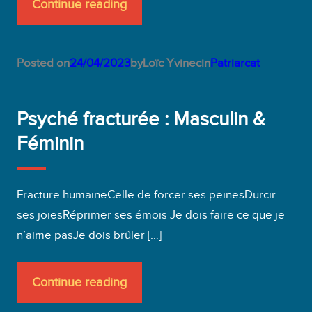
Continue reading
Posted on
24/04/2023
by
Loïc Yvinec
in
Patriarcat
Psyché fracturée : Masculin &
Féminin
Fracture humaineCelle de forcer ses peinesDurcir
ses joiesRéprimer ses émois Je dois faire ce que je
n’aime pasJe dois brûler […]
Continue reading