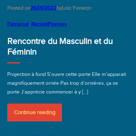
Posted on
26/01/2022
by
Loïc Yvinec
in
Patriarcat
, 
RecueilPoemes
Rencontre du Masculin et du
Féminin
Projection à fond S’ouvre cette porte Elle m’apparait
magnifiquement ornée Pas trop d’ornières, ça se
porte J’apprécie commencer à y […]
Continue reading