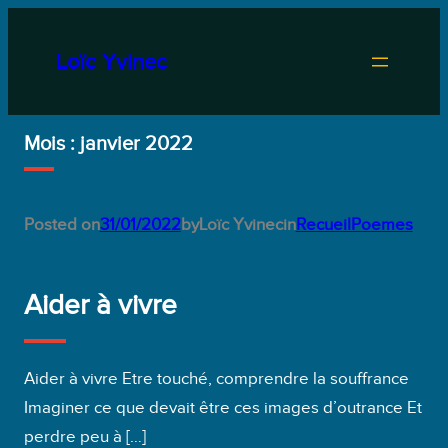
Aller
au
Loïc Yvinec
contenu
Mois :
janvier 2022
Posted on
31/01/2022
by
Loïc Yvinec
in
RecueilPoemes
Aider à vivre
Aider à vivre Etre touché, comprendre la souffrance
Imaginer ce que devait être ces images d’outrance Et
perdre peu à […]