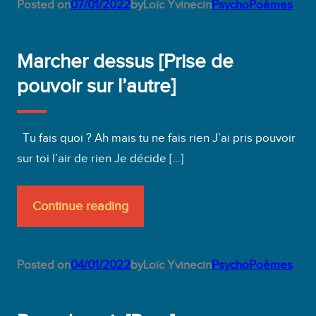
Posted on
07/01/2022
by
Loïc Yvinec
in
PsychoPoèmes
Marcher dessus [Prise de
pouvoir sur l’autre]
Tu fais quoi ? Ah mais tu ne fais rien J’ai pris pouvoir
sur toi l’air de rien Je décide […]
Continue reading
Posted on
04/01/2022
by
Loïc Yvinec
in
PsychoPoèmes