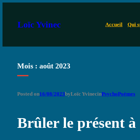
Aller
au
Loïc Yvinec
Accueil
Qui s
contenu
Mois :
août 2023
Posted on
16/08/2023
by
Loïc Yvinec
in
PsychoPoèmes
Brûler le présent à