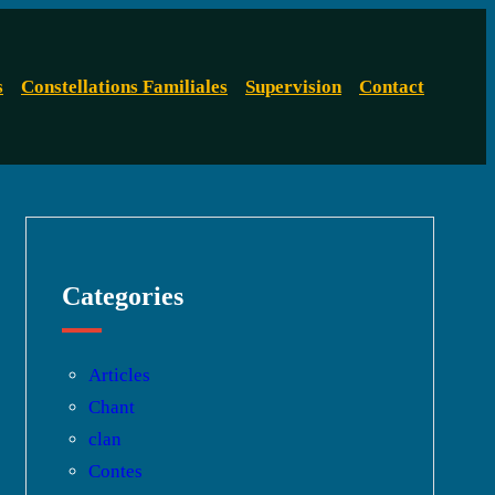
s
Constellations Familiales
Supervision
Contact
Categories
Articles
Chant
clan
Contes