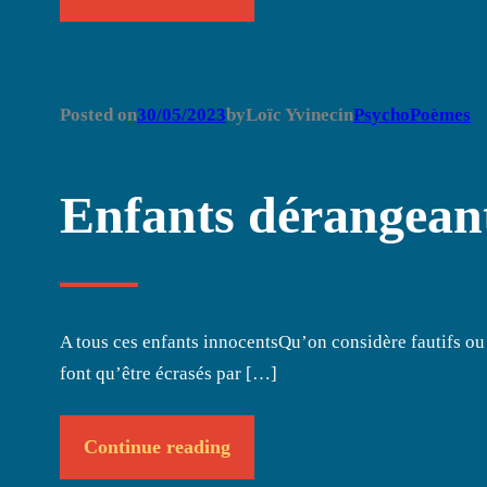
Posted on
30/05/2023
by
Loïc Yvinec
in
PsychoPoèmes
Enfants dérangean
A tous ces enfants innocentsQu’on considère fautifs ou
font qu’être écrasés par […]
Continue reading