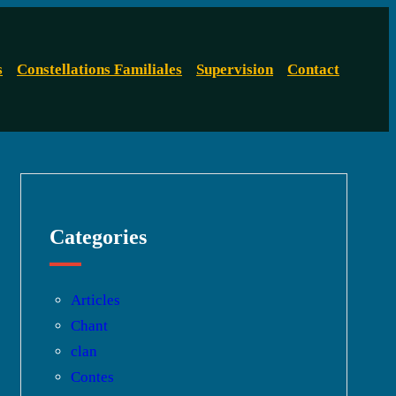
s
Constellations Familiales
Supervision
Contact
Categories
Articles
Chant
clan
Contes