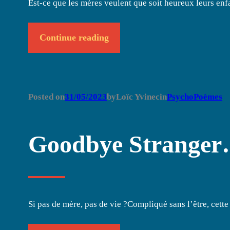
Est-ce que les mères veulent que soit heureux leurs en
Continue reading
Posted on
31/05/2023
by
Loïc Yvinec
in
PsychoPoèmes
Goodbye Strange
Si pas de mère, pas de vie ?Compliqué sans l’être, cett