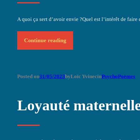
A quoi ça sert d’avoir envie ?Quel est l’intérêt de fair
Continue reading
Posted on
31/05/2023
by
Loïc Yvinec
in
PsychoPoèmes
Loyauté maternell