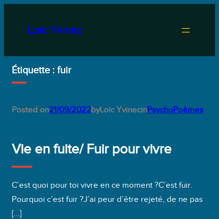
Aller
au
Loïc Yvinec
contenu
Étiquette :
fuir
Posted on
21/09/2022
by
Loïc Yvinec
in
PsychoPoèmes
Vie en fuite/ Fuir pour vivre
C’est quoi pour toi vivre en ce moment ?C’est fuir.
Pourquoi c’est fuir ?J’ai peur d’être rejeté, de ne pas
[…]