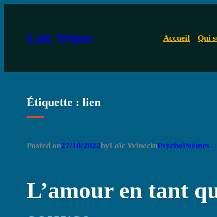
Aller
au
Loïc Yvinec
Accueil
Qui s
contenu
Étiquette :
lien
Posted on
27/10/2022
by
Loïc Yvinec
in
PsychoPoèmes
L’amour en tant qu