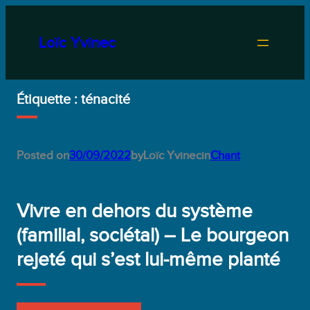
Aller
au
Loïc Yvinec
contenu
Étiquette :
ténacité
Posted on
30/09/2022
by
Loïc Yvinec
in
Chant
Vivre en dehors du système
(familial, sociétal) – Le bourgeon
rejeté qui s’est lui-même planté