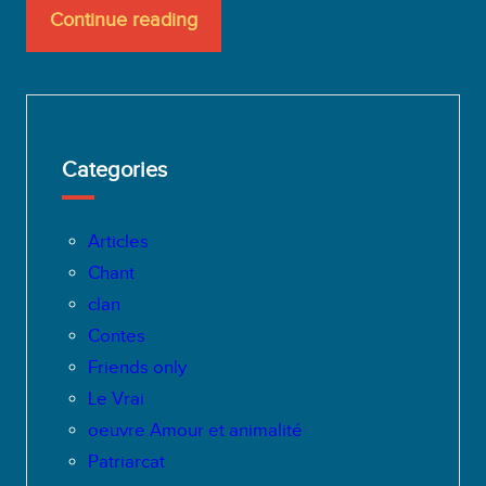
Continue reading
Categories
Articles
Chant
clan
Contes
Friends only
Le Vrai
oeuvre Amour et animalité
Patriarcat