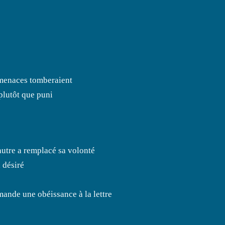
 menaces tomberaient
plutôt que puni
’autre a remplacé sa volonté
a désiré
mande une obéissance à la lettre