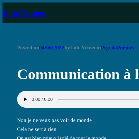
Aller
Loïc Yvinec
au
contenu
Posted on
04/06/2022
by
Loïc Yvinec
in
PsychoPoèmes
Communication à l
Non je ne veux pas voir de monde
Cela ne sert à rien
On est bien mieux isolé de tout le monde