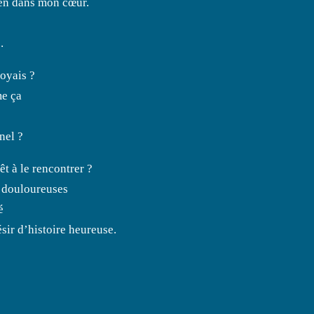
rien dans mon cœur.
.
voyais ?
me ça
nel ?
t à le rencontrer ?
p douloureuses
é
ésir d’histoire heureuse.