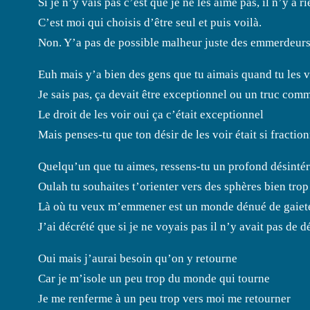
Si je n’y vais pas c’est que je ne les aime pas, il n’y a 
C’est moi qui choisis d’être seul et puis voilà.
Non. Y’a pas de possible malheur juste des emmerdeurs
Euh mais y’a bien des gens que tu aimais quand tu les 
Je sais pas, ça devait être exceptionnel ou un truc com
Le droit de les voir oui ça c’était exceptionnel
Mais penses-tu que ton désir de les voir était si fraction
Quelqu’un que tu aimes, ressens-tu un profond désintérê
Oulah tu souhaites t’orienter vers des sphères bien tro
Là où tu veux m’emmener est un monde dénué de gaiet
J’ai décrété que si je ne voyais pas il n’y avait pas de d
Oui mais j’aurai besoin qu’on y retourne
Car je m’isole un peu trop du monde qui tourne
Je me renferme à un peu trop vers moi me retourner