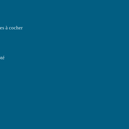
ses à cocher
ôté