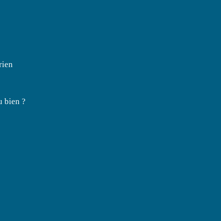
rien
u bien ?