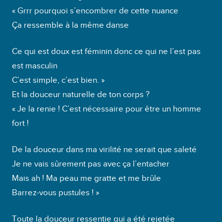
e
« Grrr pourquoi s’encombrer de cette nuance
u
Ça ressemble à la même danse
r
a
Ce qui est doux est féminin donc ce qui ne l’est pas
u
est masculin
d
C’est simple, c’est bien. »
i
Et la douceur naturelle de ton corps ?
o
« Je la renie ! C’est nécessaire pour être un homme
fort !
De la douceur dans ma virilité ne serait que saleté
Je ne vais sûrement pas avec ça l’entacher
Mais ah ! Ma peau me gratte et me brûle
Barrez-vous pustules ! »
Toute la douceur ressentie qui a été rejetée