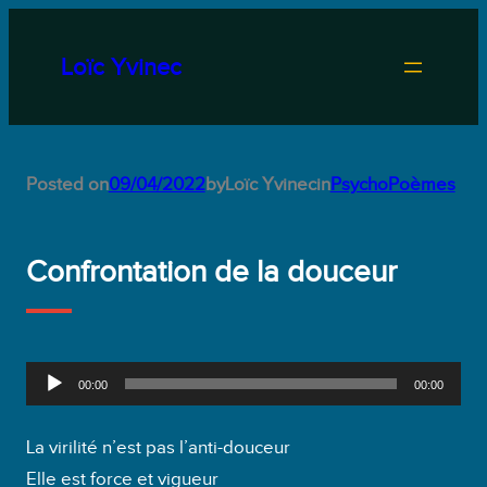
Aller
au
Loïc Yvinec
contenu
Posted on
09/04/2022
by
Loïc Yvinec
in
PsychoPoèmes
Confrontation de la douceur
L
00:00
00:00
e
c
La virilité n’est pas l’anti-douceur
t
Elle est force et vigueur