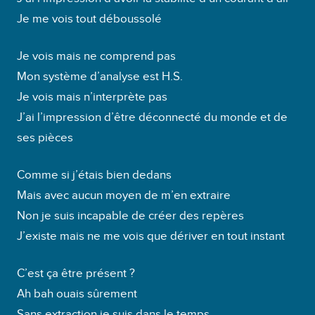
u
Je me vois tout déboussolé
r
a
Je vois mais ne comprend pas
u
Mon système d’analyse est H.S.
d
Je vois mais n’interprète pas
i
J’ai l’impression d’être déconnecté du monde et de
o
ses pièces
Comme si j’étais bien dedans
Mais avec aucun moyen de m’en extraire
Non je suis incapable de créer des repères
J’existe mais ne me vois que dériver en tout instant
C’est ça être présent ?
Ah bah ouais sûrement
Sans extraction je suis dans le temps