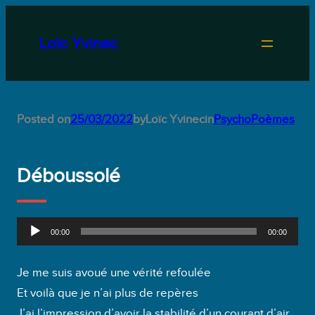
Aller
au
Loïc Yvinec
contenu
Posted on
25/03/2022
by
Loïc Yvinec
in
PsychoPoèmes
Déboussolé
L
00:00
00:00
e
c
Je me suis avoué une vérité refoulée
t
Et voilà que je n’ai plus de repères
e
J’ai l’impression d’avoir la stabilité d’un courant d’air