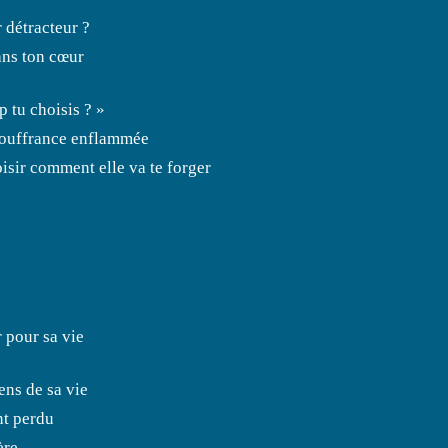
 détracteur ?
ans ton cœur
p tu choisis ? »
 souffrance enflammée
oisir comment elle va te forger
 pour sa vie
ens de sa vie
nt perdu
ère