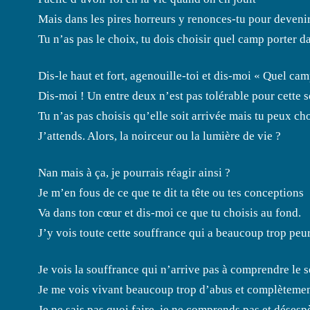
Mais dans les pires horreurs y renonces-tu pour devenir
Tu n’as pas le choix, tu dois choisir quel camp porter d
Dis-le haut et fort, agenouille-toi et dis-moi « Quel cam
Dis-moi ! Un entre deux n’est pas tolérable pour cette
Tu n’as pas choisis qu’elle soit arrivée mais tu peux ch
J’attends. Alors, la noirceur ou la lumière de vie ?
Nan mais à ça, je pourrais réagir ainsi ?
Je m’en fous de ce que te dit ta tête ou tes conceptions
Va dans ton cœur et dis-moi ce que tu choisis au fond.
J’y vois toute cette souffrance qui a beaucoup trop peur
Je vois la souffrance qui n’arrive pas à comprendre le s
Je me vois vivant beaucoup trop d’abus et complèteme
Je ne sais pas quoi faire, je ne comprends pas et désesp