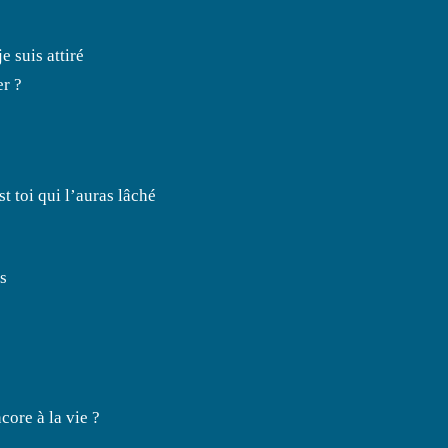
 suis attiré
er ?
st toi qui l’auras lâché
ns
core à la vie ?