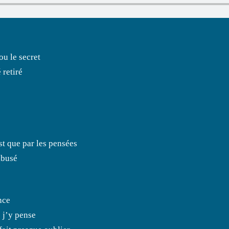
ou le secret
 retiré
st que par les pensées
abusé
nce
e j’y pense