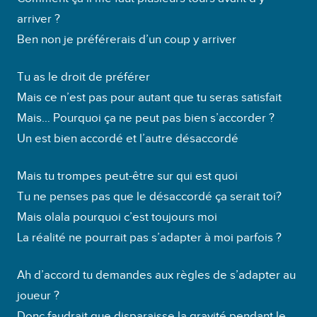
u
arriver ?
r
Ben non je préférerais d’un coup y arriver
a
u
Tu as le droit de préférer
d
Mais ce n’est pas pour autant que tu seras satisfait
i
Mais… Pourquoi ça ne peut pas bien s’accorder ?
o
Un est bien accordé et l’autre désaccordé
Mais tu trompes peut-être sur qui est quoi
Tu ne penses pas que le désaccordé ça serait toi?
Mais olala pourquoi c’est toujours moi
La réalité ne pourrait pas s’adapter à moi parfois ?
Ah d’accord tu demandes aux règles de s’adapter au
joueur ?
Donc faudrait que disparaisse la gravité pendant le