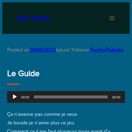
Aller
au
Loïc Yvinec
contenu
Posted on
04/06/2022
by
Loïc Yvinec
in
PsychoPoèmes
Le Guide
L
00:00
00:00
e
c
Ça n’avance pas comme je veux
t
Je boude je n’aime plus ce jeu
e
Comment ça il me faut plusieurs tours avant d’y