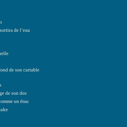
o
sortira de l’eau
nelle
fond de son cartable
s
arge de son dos
 comme un étau
Luke