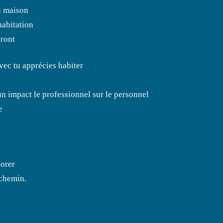
ta maison
habitation
iront
vec tu apprécies habiter
un impact le professionnel sur le personnel
e
iorer
 chemin.