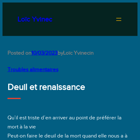
Aller
au
Loïc Yvinec
contenu
Posted on
10/03/2023
by
Loïc Yvinec
in
Troubles alimentaires
Deuil et renaissance
Qu’il est triste d’en arriver au point de préférer la
mort à la vie
Peut-on faire le deuil de la mort quand elle nous a à