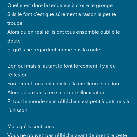
c
Quelle est dure la tendance à croire le groupe
t
S’ils le font c’est que sûrement a raison la petite
e
troupe
u
Alors qu’en réalité ils ont tous ensemble oublié le
r
doute
a
Et qu’ils ne regardent même pas la route
u
d
Ben oui mais si autant le font forcément il y a eu
i
réflexion
o
Forcément tous ont conclu à la meilleure solution
Alors qu’un seul a eu sa propre illumination
Et tout le monde sans réfléchir s’est petit à petit mis à
l’unisson
Mais qu’ils sont cons !
Vous ne pouvez pas réfléchir avant de prendre cette