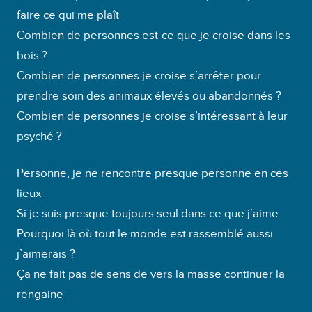
t
faire ce qui me plaît
e
Combien de personnes est-ce que je croise dans les
u
bois ?
r
Combien de personnes je croise s’arrêter pour
a
prendre soin des animaux élevés ou abandonnés ?
u
Combien de personnes je croise s’intéressant à leur
d
psyché ?
i
o
Personne, je ne rencontre presque personne en ces
lieux
Si je suis presque toujours seul dans ce que j’aime
Pourquoi là où tout le monde est rassemblé aussi
j’aimerais ?
Ça ne fait pas de sens de vers la masse continuer la
rengaine