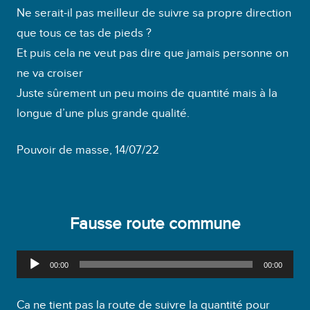
Ne serait-il pas meilleur de suivre sa propre direction
que tous ce tas de pieds ?
Et puis cela ne veut pas dire que jamais personne on
ne va croiser
Juste sûrement un peu moins de quantité mais à la
longue d’une plus grande qualité.
Pouvoir de masse, 14/07/22
Fausse route commune
L
00:00
00:00
e
c
Ca ne tient pas la route de suivre la quantité pour