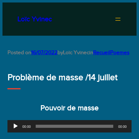
Aller
au
Loïc Yvinec
contenu
Posted on
16/07/2022
by
Loïc Yvinec
in
RecueilPoemes
Problème de masse /14 juillet
Pouvoir de masse
L
00:00
00:00
e