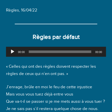
Règles, 16/04/22
Règles par défaut
L
00:00
00:00
e
c
« Celles qui ont des règles doivent respecter les
t
règles de ceux qui n’en ont pas. »
e
u
J’enrage, brûle en moi le feu de cette injustice
r
Mais vous vous tuez déjà entre vous
a
Que va-t-il se passer si je me mets aussi à vous tuer ?
u
Je ne sais pas s’il restera quelque chose de nous.