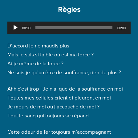
Règles
L
00:00
00:00
e
c
D’accord je ne maudis plus
t
Mais je suis si faible où est ma force ?
e
Ai-je même de la force ?
u
Ne suis-je qu’un être de souffrance, rien de plus ?
r
a
Ahh c’est trop ! Je n’ai que de la souffrance en moi
u
Toutes mes cellules crient et pleurent en moi
d
Je meurs de moi ou j’accouche de moi ?
i
Tout le sang qui toujours se répand
o
Cette odeur de fer toujours m’accompagnant