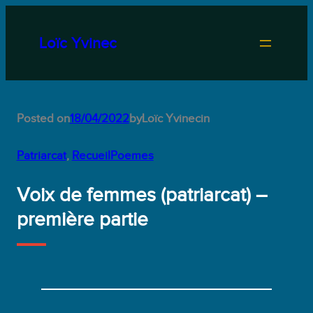
Aller
au
Loïc Yvinec
contenu
Posted on
18/04/2022
by
Loïc Yvinec
in
Patriarcat
, 
RecueilPoemes
Voix de femmes (patriarcat) –
première partie