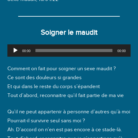
Soigner le maudit
L
00:00
00:00
e
c
Comment on fait pour soigner un sexe maudit ?
t
Ce sont des douleurs si grandes
e
Et qui dans le reste du corps s’épandent
u
Tout d’abord, reconnaitre qu’il fait partie de ma vie
r
a
Qu’il ne peut appartenir à personne d’autres qu’à moi
u
Pourrait-il survivre seul sans moi ?
d
Ah. D’accord on n’en est pas encore à ce stade-là.
i