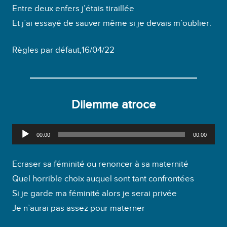
Entre deux enfers j’étais tiraillée
Et j’ai essayé de sauver même si je devais m’oublier.
Règles par défaut,16/04/22
Dilemme atroce
L
00:00
00:00
e
c
Ecraser sa féminité ou renoncer à sa maternité
t
Quel horrible choix auquel sont tant confrontées
e
Si je garde ma féminité alors je serai privée
u
Je n’aurai pas assez pour materner
r