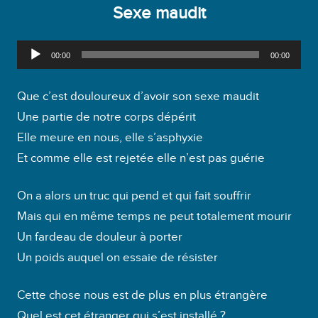
Sexe maudit
L
00:00
00:00
e
c
Que c’est douloureux d’avoir son sexe maudit
t
Une partie de notre corps dépérit
e
Elle meure en nous, elle s’asphyxie
u
Et comme elle est rejetée elle n’est pas guérie
r
a
On a alors un truc qui pend et qui fait souffrir
u
Mais qui en même temps ne peut totalement mourir
d
Un fardeau de douleur à porter
i
Un poids auquel on essaie de résister
o
Cette chose nous est de plus en plus étrangère
Quel est cet étranger qui s’est installé ?