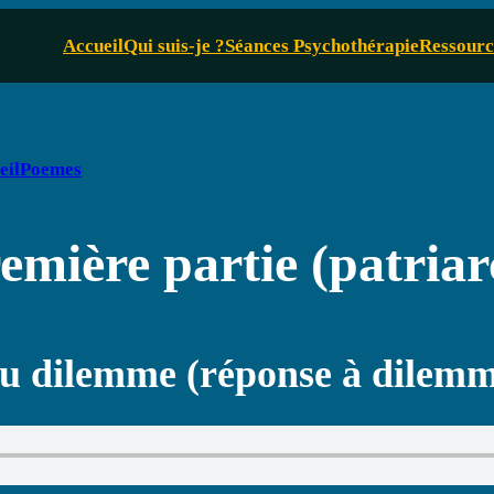
Accueil
Qui suis-je ?
Séances Psychothérapie
Ressourc
eilPoemes
mière partie (patriar
u dilemme (réponse à dilemm