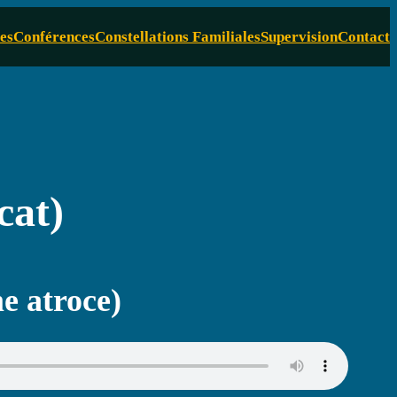
es
Conférences
Constellations Familiales
Supervision
Contact
cat)
e atroce)