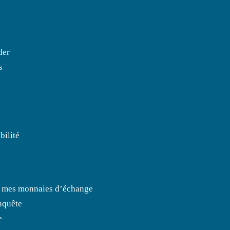
der
s
bilité
er mes monnaies d’échange
onquête
e