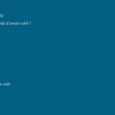
éé
sûr d’avoir créé ?
s créé