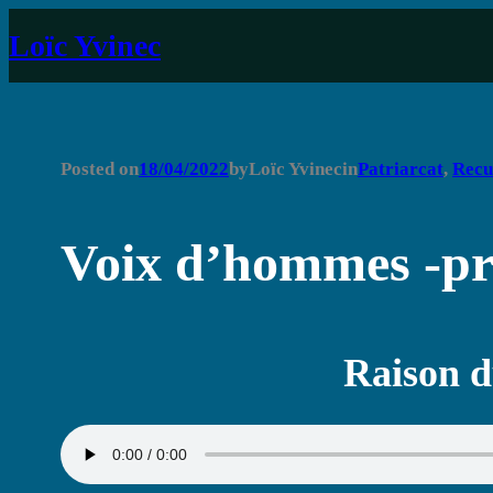
Aller
Loïc Yvinec
au
contenu
Posted on
18/04/2022
by
Loïc Yvinec
in
Patriarcat
, 
Recu
Voix d’hommes -pre
Raison d