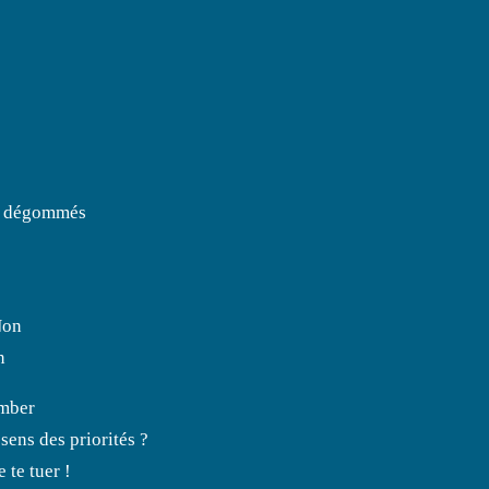
ai dégommés
Non
n
omber
ens des priorités ?
 te tuer !