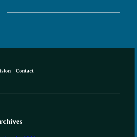
ision
Contact
rchives