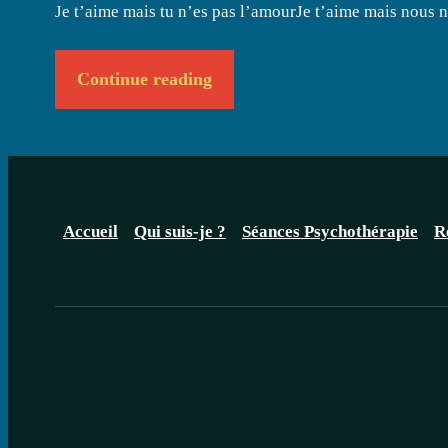
Je t’aime mais tu n’es pas l’amourJe t’aime mais nous 
Continue reading
Accueil
Qui suis-je ?
Séances Psychothérapie
R