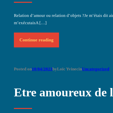
Relation d’amour ou relation d’objets ?Je m’étais dit a
m’exécutaisA […]
Continue reading
Posted on
10/04/2023
by
Loïc Yvinec
in
Uncategorized
Etre amoureux de 