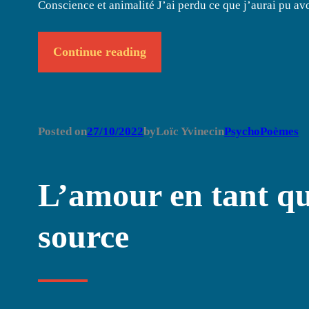
Conscience et animalité J’ai perdu ce que j’aurai pu avo
Continue reading
Posted on
27/10/2022
by
Loïc Yvinec
in
PsychoPoèmes
L’amour en tant qu
source