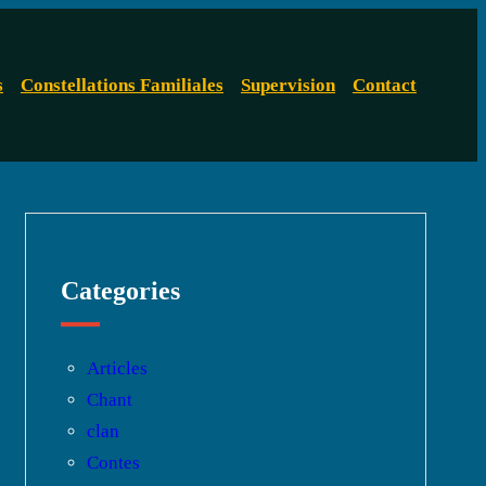
s
Constellations Familiales
Supervision
Contact
Categories
Articles
Chant
clan
Contes