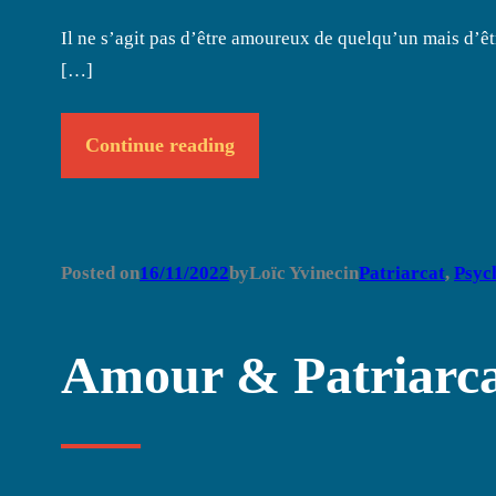
Il ne s’agit pas d’être amoureux de quelqu’un mais d’êt
[…]
Continue reading
Posted on
16/11/2022
by
Loïc Yvinec
in
Patriarcat
, 
Psyc
Amour & Patriarc