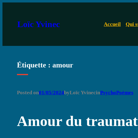
Aller
au
Loïc Yvinec
Accueil
Qui s
contenu
Étiquette :
amour
Posted on
01/05/2024
by
Loïc Yvinec
in
PsychoPoèmes
Amour du traumat