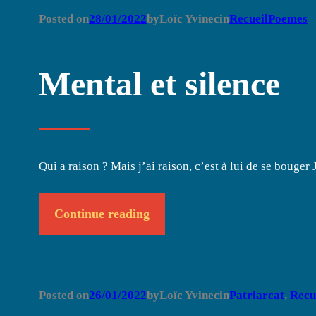
Posted on
28/01/2022
by
Loïc Yvinec
in
RecueilPoemes
Mental et silence
Qui a raison ? Mais j’ai raison, c’est à lui de se bouger 
Continue reading
Posted on
26/01/2022
by
Loïc Yvinec
in
Patriarcat
, 
Recu