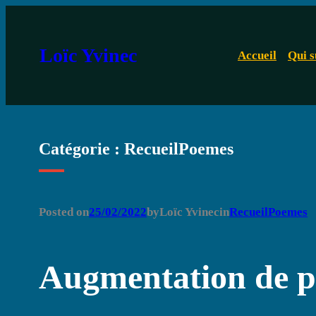
Aller
au
Loïc Yvinec
Accueil
Qui s
contenu
Catégorie :
RecueilPoemes
Posted on
25/02/2022
by
Loïc Yvinec
in
RecueilPoemes
Augmentation de pu