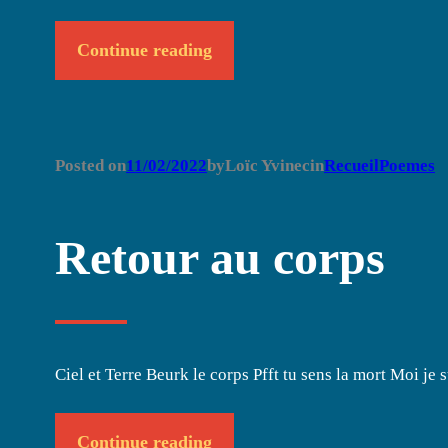
Continue reading
Posted on
11/02/2022
by
Loïc Yvinec
in
RecueilPoemes
Retour au corps
Ciel et Terre Beurk le corps Pfft tu sens la mort Moi je 
Continue reading