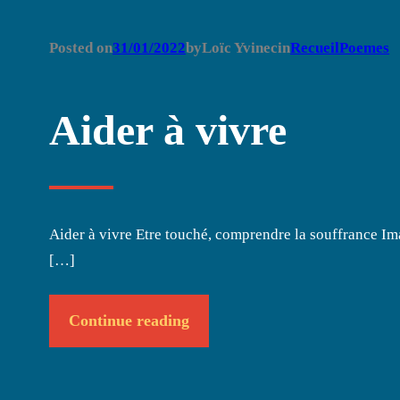
Posted on
31/01/2022
by
Loïc Yvinec
in
RecueilPoemes
Aider à vivre
Aider à vivre Etre touché, comprendre la souffrance Im
[…]
Continue reading