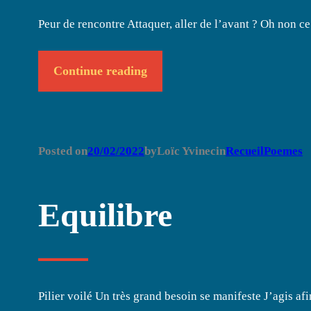
Peur de rencontre Attaquer, aller de l’avant ? Oh non ce 
Continue reading
Posted on
20/02/2022
by
Loïc Yvinec
in
RecueilPoemes
Equilibre
Pilier voilé Un très grand besoin se manifeste J’agis afi