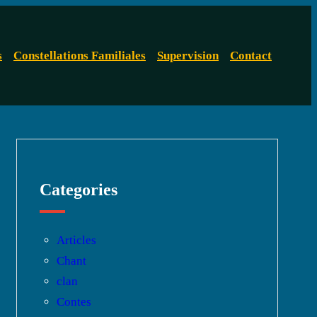
s
Constellations Familiales
Supervision
Contact
Categories
Articles
Chant
clan
Contes