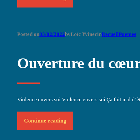
Posted on
03/02/2022
by
Loïc Yvinec
in
RecueilPoemes
Ouverture du cœu
Violence envers soi Violence envers soi Ça fait mal d’ê
Continue reading