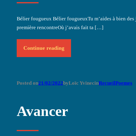
Bélier fougueux Bélier fougueuxTu m’aides à bien des 
première rencontreOù j’avais fait ta […]
Continue reading
Posted on
21/02/2022
by
Loïc Yvinec
in
RecueilPoemes
Avancer