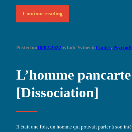
Continue reading
Posted on
18/02/2022
by
Loïc Yvinec
in
Contes
, 
PsychoP
L’homme pancarte [
[Dissociation]
Il était une fois, un homme qui pouvait parler à son intér